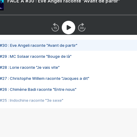
FACE A #30 : Eve Angeli raconte "Avant de partir"
#30 : Eve Angeli raconte "Avant de partir"
#29 : MC Solaar raconte "Bouge de là"
28 : Lorie raconte "Je vais vite"
#27 : Christophe Willem raconte "Jacques a dit"
#26 : Chimène Badi raconte "Entre nous"
#25 : Indochine raconte "3e sexe"
#24 : Zaho raconte "C'est chelou"
#23 : Patrick Bruel raconte "Au café des délices"
#22 : Kyo raconte "Le chemin"